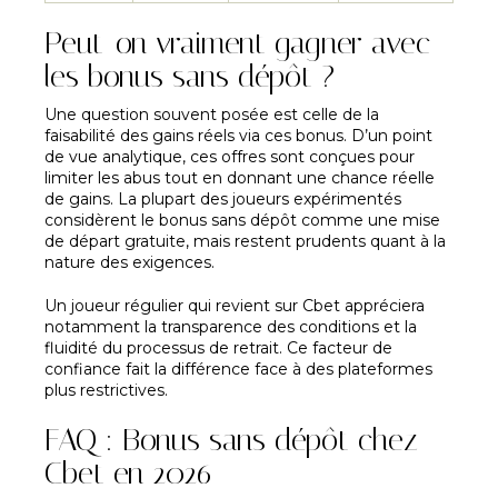
Peut-on vraiment gagner avec
les bonus sans dépôt ?
Une question souvent posée est celle de la
faisabilité des gains réels via ces bonus. D’un point
de vue analytique, ces offres sont conçues pour
limiter les abus tout en donnant une chance réelle
de gains. La plupart des joueurs expérimentés
considèrent le bonus sans dépôt comme une mise
de départ gratuite, mais restent prudents quant à la
nature des exigences.
Un joueur régulier qui revient sur Cbet appréciera
notamment la transparence des conditions et la
fluidité du processus de retrait. Ce facteur de
confiance fait la différence face à des plateformes
plus restrictives.
FAQ : Bonus sans dépôt chez
Cbet en 2026