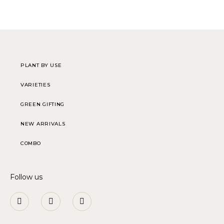
PLANT BY USE
VARIETIES
GREEN GIFTING
NEW ARRIVALS
COMBO
Follow us