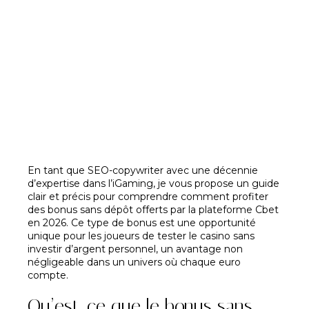
En tant que SEO-copywriter avec une décennie
d’expertise dans l’iGaming, je vous propose un guide
clair et précis pour comprendre comment profiter
des bonus sans dépôt offerts par la plateforme Cbet
en 2026. Ce type de bonus est une opportunité
unique pour les joueurs de tester le casino sans
investir d’argent personnel, un avantage non
négligeable dans un univers où chaque euro
compte.
Qu’est-ce que le bonus sans